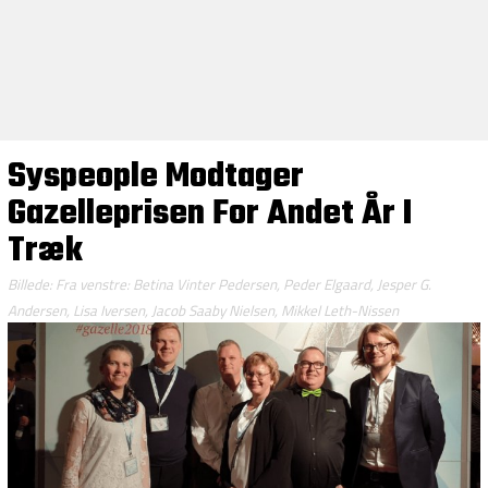
Syspeople Modtager
Gazelleprisen For Andet År I
Træk
Billede: Fra venstre: Betina Vinter Pedersen, Peder Elgaard, Jesper G.
Andersen, Lisa Iversen, Jacob Saaby Nielsen, Mikkel Leth-Nissen