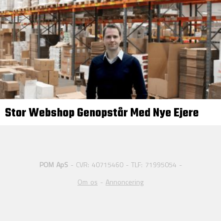
Stor Webshop Genopstår Med Nye Ejere
POM ApS
- CVR: 40715460 - TLF: 71995054 -
Om os
-
Annoncering