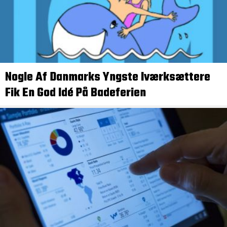
Nogle Af Danmarks Yngste Iværksættere
Fik En God Idé På Badeferien