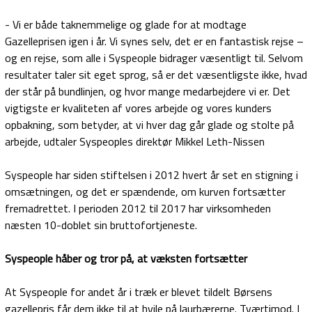
- Vi er både taknemmelige og glade for at modtage
Gazelleprisen igen i år. Vi synes selv, det er en fantastisk rejse –
og en rejse, som alle i Syspeople bidrager væsentligt til. Selvom
resultater taler sit eget sprog, så er det væsentligste ikke, hvad
der står på bundlinjen, og hvor mange medarbejdere vi er. Det
vigtigste er kvaliteten af vores arbejde og vores kunders
opbakning, som betyder, at vi hver dag går glade og stolte på
arbejde, udtaler Syspeoples direktør Mikkel Leth-Nissen
Syspeople har siden stiftelsen i 2012 hvert år set en stigning i
omsætningen, og det er spændende, om kurven fortsætter
fremadrettet. I perioden 2012 til 2017 har virksomheden
næsten 10-doblet sin bruttofortjeneste.
Syspeople håber og tror på, at væksten fortsætter
At Syspeople for andet år i træk er blevet tildelt Børsens
gazellepris får dem ikke til at hvile på laurbærerne. Tværtimod. I