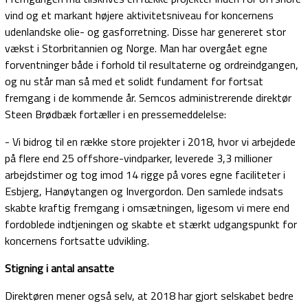
vind og et markant højere aktivitetsniveau for koncernens
udenlandske olie- og gasforretning. Disse har genereret stor
vækst i Storbritannien og Norge. Man har overgået egne
forventninger både i forhold til resultaterne og ordreindgangen,
og nu står man så med et solidt fundament for fortsat
fremgang i de kommende år. Semcos administrerende direktør
Steen Brødbæk fortæller i en pressemeddelelse:
- Vi bidrog til en række store projekter i 2018, hvor vi arbejdede
på flere end 25 offshore-vindparker, leverede 3,3 millioner
arbejdstimer og tog imod 14 rigge på vores egne faciliteter i
Esbjerg, Hanøytangen og Invergordon. Den samlede indsats
skabte kraftig fremgang i omsætningen, ligesom vi mere end
fordoblede indtjeningen og skabte et stærkt udgangspunkt for
koncernens fortsatte udvikling.
Stigning i antal ansatte
Direktøren mener også selv, at 2018 har gjort selskabet bedre