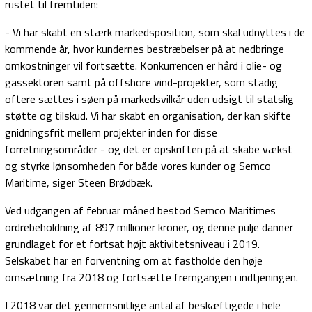
rustet til fremtiden:
- Vi har skabt en stærk markedsposition, som skal udnyttes i de
kommende år, hvor kundernes bestræbelser på at nedbringe
omkostninger vil fortsætte. Konkurrencen er hård i olie- og
gassektoren samt på offshore vind-projekter, som stadig
oftere sættes i søen på markedsvilkår uden udsigt til statslig
støtte og tilskud. Vi har skabt en organisation, der kan skifte
gnidningsfrit mellem projekter inden for disse
forretningsområder - og det er opskriften på at skabe vækst
og styrke lønsomheden for både vores kunder og Semco
Maritime, siger Steen Brødbæk.
Ved udgangen af februar måned bestod Semco Maritimes
ordrebeholdning af 897 millioner kroner, og denne pulje danner
grundlaget for et fortsat højt aktivitetsniveau i 2019.
Selskabet har en forventning om at fastholde den høje
omsætning fra 2018 og fortsætte fremgangen i indtjeningen.
I 2018 var det gennemsnitlige antal af beskæftigede i hele