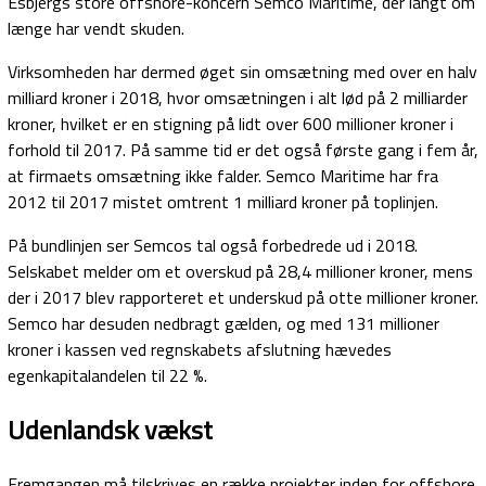
Esbjergs store offshore-koncern Semco Maritime, der langt om
længe har vendt skuden.
Virksomheden har dermed øget sin omsætning med over en halv
milliard kroner i 2018, hvor omsætningen i alt lød på 2 milliarder
kroner, hvilket er en stigning på lidt over 600 millioner kroner i
forhold til 2017. På samme tid er det også første gang i fem år,
at firmaets omsætning ikke falder. Semco Maritime har fra
2012 til 2017 mistet omtrent 1 milliard kroner på toplinjen.
På bundlinjen ser Semcos tal også forbedrede ud i 2018.
Selskabet melder om et overskud på 28,4 millioner kroner, mens
der i 2017 blev rapporteret et underskud på otte millioner kroner.
Semco har desuden nedbragt gælden, og med 131 millioner
kroner i kassen ved regnskabets afslutning hævedes
egenkapitalandelen til 22 %.
Udenlandsk vækst
Fremgangen må tilskrives en række projekter inden for offshore