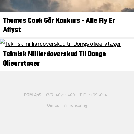
Thomas Cook Går Konkurs - Alle Fly Er
Aflyst
Teknisk Milliardoverskud Til Dongs
Oliearvtager
POM ApS
- CVR: 40715460 - TLF: 71995054 -
Om os
-
Annoncering